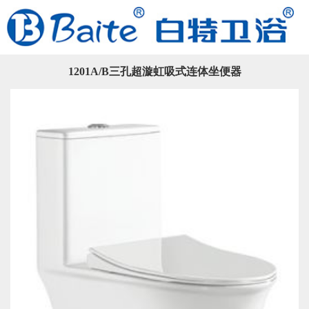
1201A/B三孔超漩虹吸式连体坐便器